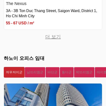
The Nexus
3A - 3B Ton Duc Thang Street, Saigon Ward, District 1,
Ho Chi Minh City
55 - 67 USD / m²
더 보기
하노이 오피스 임대
꺼우저이군
남뜨리엠군
바딘군
동다군
박뜨리엠군
떠이