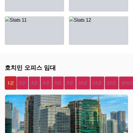
호치민 오피스 임대
1군
2군
3군
4군
5군
7군
10군
11군
12군
빈타