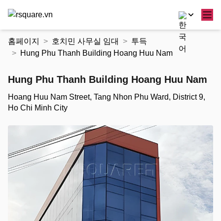
콘
홈페이지
호치민 사무실 임대
투득
텐
Hung Phu Thanh Building Hoang Huu Nam
츠
로
Hung Phu Thanh Building Hoang Huu Nam
건
너
Hoang Huu Nam Street, Tang Nhon Phu Ward, District 9,
뛰
Ho Chi Minh City
기