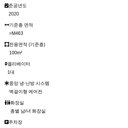
준공년도
2020
기준층 면적
=M463
전용면적 (기준층)
100m²
엘리베이터
1대
중앙 냉·난방 시스템
벽걸이형 에어컨
화장실
층별 남/녀 화장실
주차장