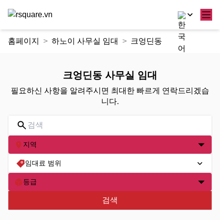
콘
홈페이지
하노이 사무실 임대
크엉딘동
텐
츠
로
크엉딘동 사무실 임대
건
필요하신 사항을 알려주시면 최대한 빠르게 연락드리겠습
너
니다.
뛰
기
지역
임대료 범위
등급
검색