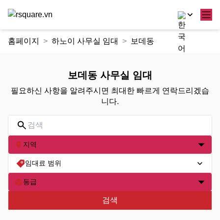
콘
홈페이지
하노이 사무실 임대
보데동
텐
츠
로
보데동 사무실 임대
건
필요하신 사항을 알려주시면 최대한 빠르게 연락드리겠습
너
니다.
뛰
기
지역
임대료 범위
등급
검색