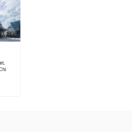
et,
Chi