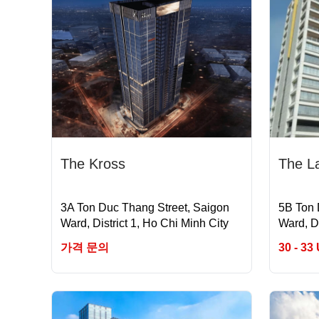
The Kross
The L
3A Ton Duc Thang Street, Saigon
5B Ton 
Ward, District 1, Ho Chi Minh City
Ward, Di
가격 문의
30 - 33