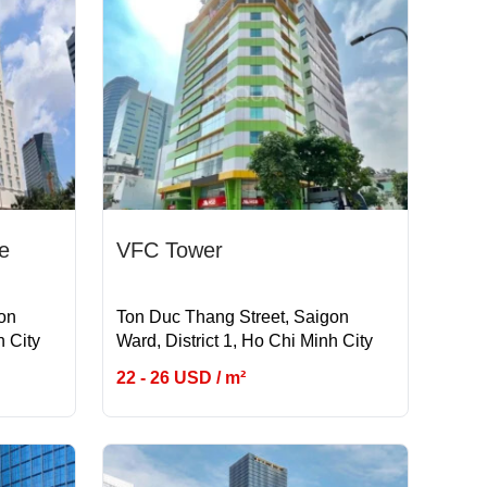
e
VFC Tower
on
Ton Duc Thang Street, Saigon
h City
Ward, District 1, Ho Chi Minh City
22 - 26 USD / m²