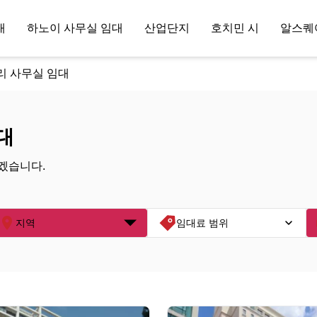
대
하노이 사무실 임대
산업단지
호치민 시
알스퀘
리 사무실 임대
대
겠습니다.
지역
임대료 범위