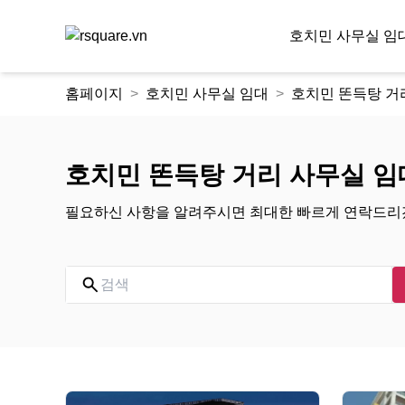
호치민 사무실 임
콘
홈페이지
호치민 사무실 임대
호치민 똔득탕 거
텐
츠
로
건
호치민 똔득탕 거리 사무실 임
너
뛰
필요하신 사항을 알려주시면 최대한 빠르게 연락드리
기