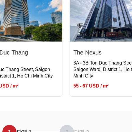
 Duc Thang
The Nexus
3A - 3B Ton Duc Thang Stre
uc Thang Street, Saigon
Saigon Ward, District 1, Ho 
strict 1, Ho Chi Minh City
Minh City
 USD / m²
55 - 67 USD / m²
단계 1
단계 2