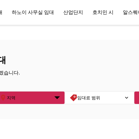
대
하노이 사무실 임대
산업단지
호치민 시
알스퀘
대
겠습니다.
지역
임대료 범위