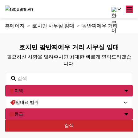
콘
홈페이지
호치민 사무실 임대
팜반찌에우 거리
텐
츠
로
호치민 팜반찌에우 거리 사무실 임대
건
필요하신 사항을 알려주시면 최대한 빠르게 연락드리겠습
너
니다.
뛰
기
지역
임대료 범위
등급
검색