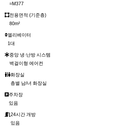
=M377
전용면적 (기준층)
80m²
엘리베이터
1대
중앙 냉·난방 시스템
벽걸이형 에어컨
화장실
층별 남/녀 화장실
주차장
있음
24시간 개방
있음