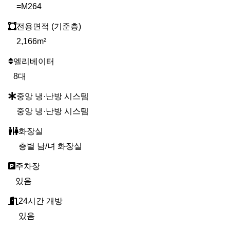
=M264
전용면적 (기준층)
2,166m²
엘리베이터
8대
중앙 냉·난방 시스템
중앙 냉·난방 시스템
화장실
층별 남/녀 화장실
주차장
있음
24시간 개방
있음