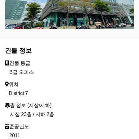
건물 정보
건물 등급
B급 오피스
위치
District 7
층 정보 (지상/지하)
지상 23층 / 지하 2층
준공년도
2011