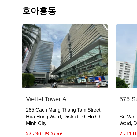
호아흥동
Viettel Tower A
575 S
285 Cach Mang Thang Tam Street,
Hoa Hung Ward, District 10, Ho Chi
Su Van 
Minh City
Ward, Di
27 - 30 USD / m²
7 - 11 