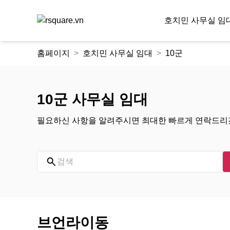
호치민 사무실 임
콘
홈페이지
호치민 사무실 임대
10군
텐
츠
로
건
10군 사무실 임대
너
뛰
필요하신 사항을 알려주시면 최대한 빠르게 연락드리
기
브언라이동