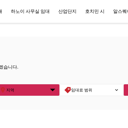
대
하노이 사무실 임대
산업단지
호치민 시
알스퀘
겠습니다.
지역
임대료 범위