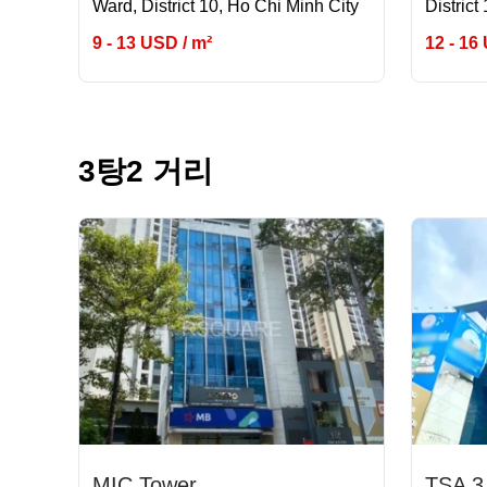
Ward, District 10, Ho Chi Minh City
District
9 - 13 USD / m²
12 - 16
3탕2 거리
MIC Tower
TSA 3 