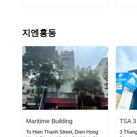
지엔홍동
Maritime Building
TSA 3 
To Hien Thanh Street, Dien Hong
3 Thang