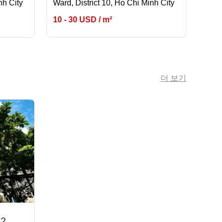
nh City
Ward, District 10, Ho Chi Minh City
10 - 30 USD / m²
더 보기
 2