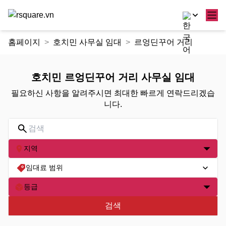
콘
홈페이지
호치민 사무실 임대
르엉딘꾸어 거리
텐
츠
로
호치민 르엉딘꾸어 거리 사무실 임대
건
필요하신 사항을 알려주시면 최대한 빠르게 연락드리겠습
너
니다.
뛰
기
지역
임대료 범위
등급
검색