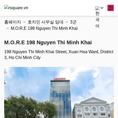
콘
홈페이지
호치민 사무실 임대
3군
텐
M.O.R.E 198 Nguyen Thi Minh Khai
츠
로
M.O.R.E 198 Nguyen Thi Minh Khai
건
너
198 Nguyen Thi Minh Khai Street, Xuan Hoa Ward, District
뛰
3, Ho Chi Minh City
기