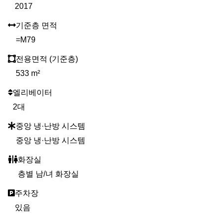
2017
기준층 면적
=M79
전용면적 (기준층)
533 m²
엘리베이터
2대
중앙 냉·난방 시스템
중앙 냉·난방 시스템
화장실
층별 남/녀 화장실
주차장
있음