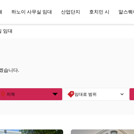
대
하노이 사무실 임대
산업단지
호치민 시
알스퀘
 임대
겠습니다.
지역
임대료 범위