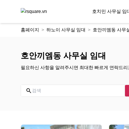
호치민 사무실 임
콘
홈페이지
하노이 사무실 임대
호안끼엠동 사무실
텐
츠
로
건
호안끼엠동 사무실 임대
너
뛰
필요하신 사항을 알려주시면 최대한 빠르게 연락드리
기