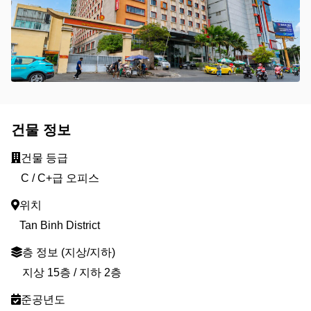
건물 정보
건물 등급
C / C+급 오피스
위치
Tan Binh District
층 정보 (지상/지하)
지상 15층 / 지하 2층
준공년도