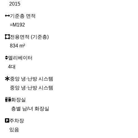
2015
기준층 면적
=M192
전용면적 (기준층)
834 m²
엘리베이터
4대
중앙 냉·난방 시스템
중앙 냉·난방 시스템
화장실
층별 남/녀 화장실
주차장
있음