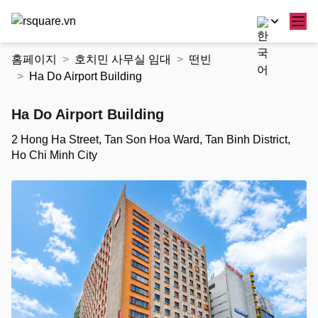
콘
홈페이지
호치민 사무실 임대
떤빈
텐
Ha Do Airport Building
츠
로
Ha Do Airport Building
건
너
2 Hong Ha Street, Tan Son Hoa Ward, Tan Binh District,
뛰
Ho Chi Minh City
기