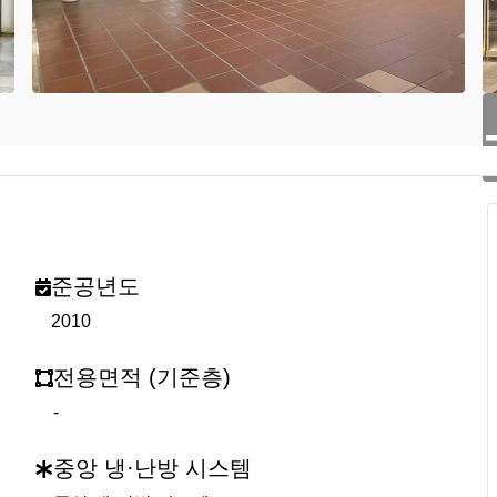
준공년도
2010
전용면적 (기준층)
-
중앙 냉·난방 시스템