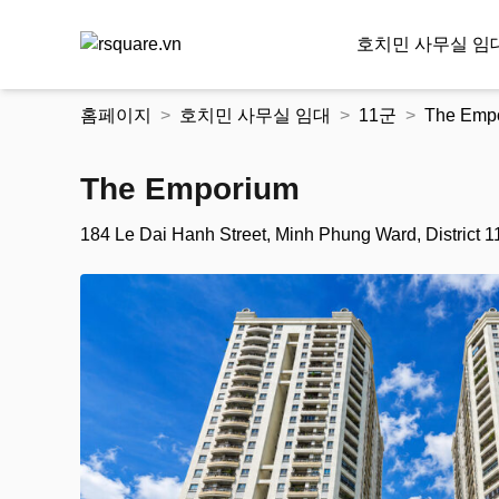
호치민 사무실 임
콘
홈페이지
호치민 사무실 임대
11군
The Emp
텐
츠
로
The Emporium
건
너
184 Le Dai Hanh Street, Minh Phung Ward, District 1
뛰
기