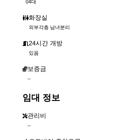
04대
화장실
외부각층 남녀분리
24시간 개방
있음
보증금
--
임대 정보
관리비
--