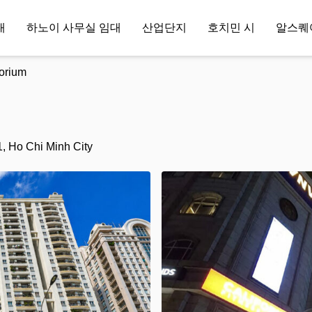
대
하노이 사무실 임대
산업단지
호치민 시
알스퀘
orium
1, Ho Chi Minh City