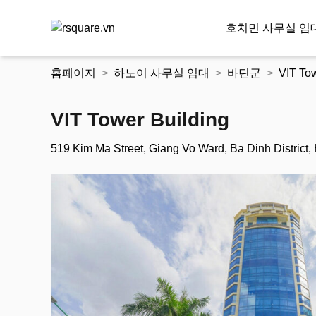
호치민 사무실 임
콘
홈페이지
하노이 사무실 임대
바딘군
VIT Tow
텐
츠
로
VIT Tower Building
건
너
519 Kim Ma Street, Giang Vo Ward, Ba Dinh District,
뛰
기