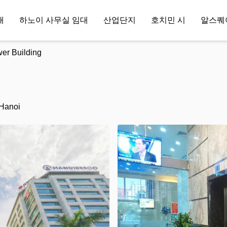
대
하노이 사무실 임대
산업단지
호치민 시
알스퀘
er Building
 Hanoi