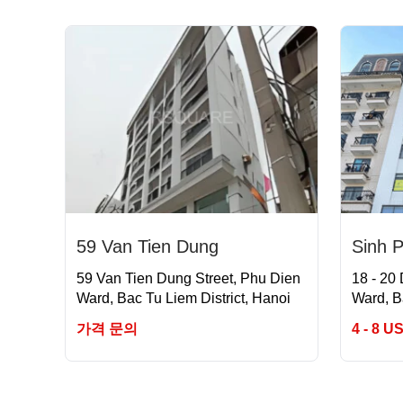
59 Van Tien Dung
Sinh P
59 Van Tien Dung Street, Phu Dien
18 - 20
Ward, Bac Tu Liem District, Hanoi
Ward, B
가격 문의
4 - 8 U