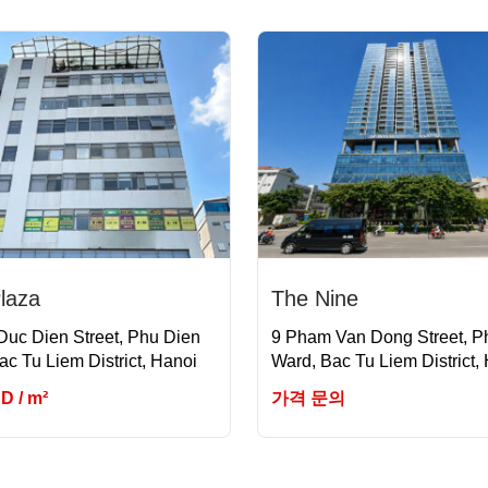
laza
The Nine
 Duc Dien Street, Phu Dien
9 Pham Van Dong Street, P
ac Tu Liem District, Hanoi
Ward, Bac Tu Liem District,
SD / m²
가격 문의