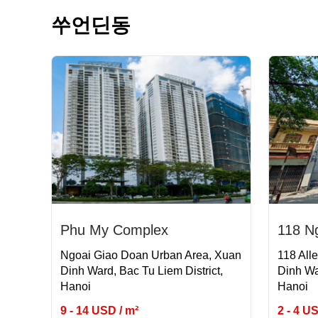
쑤언딘동
Phu My Complex
118 N
Ngoai Giao Doan Urban Area, Xuan
118 All
Dinh Ward, Bac Tu Liem District,
Dinh Wa
Hanoi
Hanoi
9 - 14 USD / m²
2 - 4 U