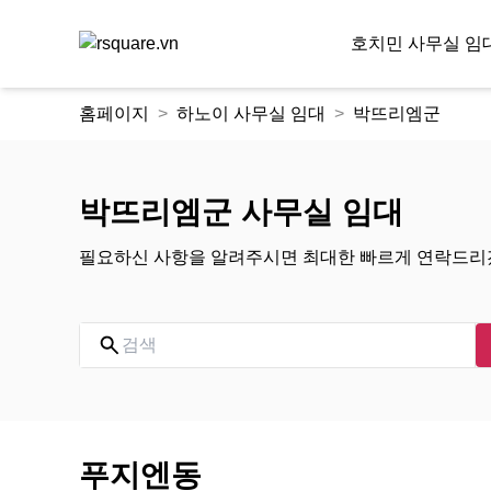
호치민 사무실 임
콘
홈페이지
하노이 사무실 임대
박뜨리엠군
텐
츠
로
건
박뜨리엠군 사무실 임대
너
뛰
필요하신 사항을 알려주시면 최대한 빠르게 연락드리
기
푸지엔동