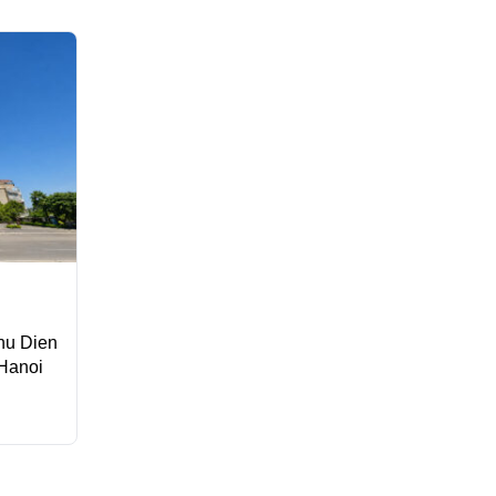
hu Dien
 Hanoi