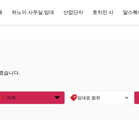
대
하노이 사무실 임대
산업단지
호치민 시
알스퀘
겠습니다.
지역
임대료 범위