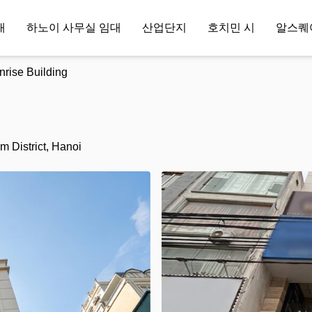
대
하노이 사무실 임대
산업단지
호치민 시
알스퀘
nrise Building
 District, Hanoi