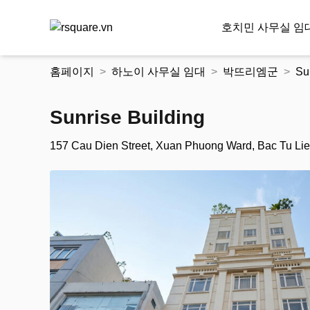
호치민 사무실 임
콘
홈페이지
하노이 사무실 임대
박뜨리엠군
Su
텐
츠
로
Sunrise Building
건
너
157 Cau Dien Street, Xuan Phuong Ward, Bac Tu Liem
뛰
기