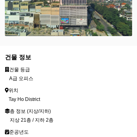
건물 정보
건물 등급
A급 오피스
위치
Tay Ho District
층 정보 (지상/지하)
지상 21층 / 지하 2층
준공년도