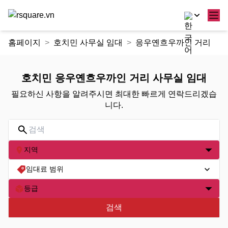
콘
홈페이지
호치민 사무실 임대
응우옌흐우까인 거리
텐
츠
로
호치민 응우옌흐우까인 거리 사무실 임대
건
필요하신 사항을 알려주시면 최대한 빠르게 연락드리겠습
너
니다.
뛰
기
지역
임대료 범위
등급
검색