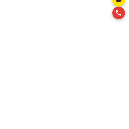
알스퀘어는 베트남 상업용 부동산 전문 컨설팅 기업으로, 오
피스 및 산업용 부동산 임대 서비스를 제공합니다. 고객이
최적의 임대 공간을 효율적이고 합리적인 비용으로 확보할
수 있도록 맞춤형 솔루션을 지원합니다.