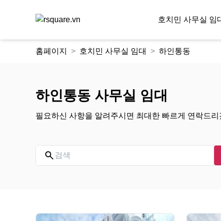
호치민 사무실 임
콘
홈페이지
호치민 사무실 임대
하인통동
텐
츠
로
건
하인통동 사무실 임대
너
뛰
필요하신 사항을 알려주시면 최대한 빠르게 연락드리
기