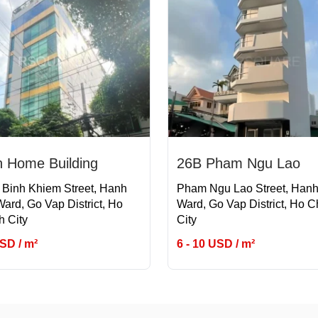
n Home Building
26B Pham Ngu Lao
Binh Khiem Street, Hanh
Pham Ngu Lao Street, Han
ard, Go Vap District, Ho
Ward, Go Vap District, Ho C
h City
City
USD / m²
6 - 10 USD / m²