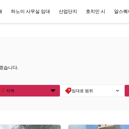
대
하노이 사무실 임대
산업단지
호치민 시
알스퀘
겠습니다.
지역
임대료 범위