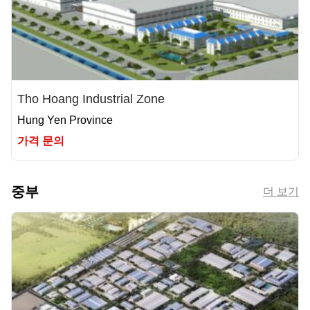
Tho Hoang Industrial Zone
Hung Yen Province
가격 문의
중부
더 보기