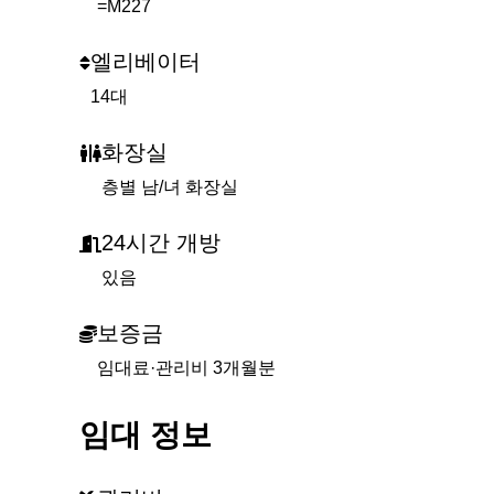
=M227
엘리베이터
14대
화장실
층별 남/녀 화장실
24시간 개방
있음
보증금
임대료·관리비 3개월분
임대 정보