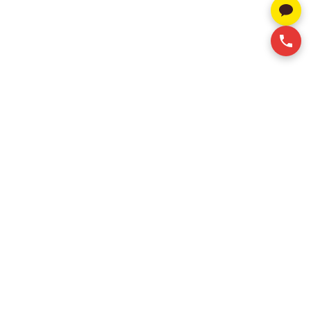
알스퀘어는 베트남 상업용 부동산 전문 컨설팅 기업으로, 오
피스 및 산업용 부동산 임대 서비스를 제공합니다. 고객이
최적의 임대 공간을 효율적이고 합리적인 비용으로 확보할
수 있도록 맞춤형 솔루션을 지원합니다.