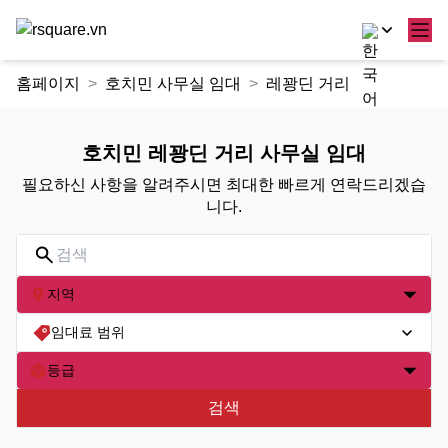
콘
홈페이지
호치민 사무실 임대
레꽝딘 거리
텐
츠
로
호치민 레꽝딘 거리 사무실 임대
건
필요하신 사항을 알려주시면 최대한 빠르게 연락드리겠습
너
니다.
뛰
기
지역
임대료 범위
등급
검색