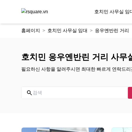
호치민 사무실 임
콘
홈페이지
호치민 사무실 임대
응우옌반린 거리
텐
츠
로
건
호치민 응우옌반린 거리 사무
너
뛰
필요하신 사항을 알려주시면 최대한 빠르게 연락드리
기