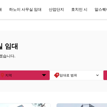
대
하노이 사무실 임대
산업단지
호치민 시
알스퀘
실 임대
겠습니다.
지역
임대료 범위