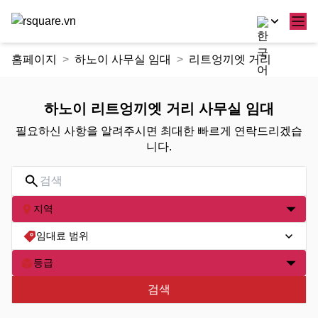
콘
홈페이지
하노이 사무실 임대
리트엉끼엣 거리
텐
츠
로
하노이 리트엉끼엣 거리 사무실 임대
건
필요하신 사항을 알려주시면 최대한 빠르게 연락드리겠습
너
니다.
뛰
기
지역
임대료 범위
등급
검색