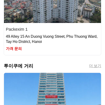
Packexim 1
49 Alley 15 An Duong Vuong Street, Phu Thuong Ward,
Tay Ho District, Hanoi
가격 문의
투이쿠에 거리
더 보기