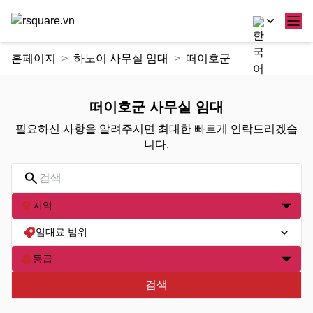
콘
홈페이지
하노이 사무실 임대
떠이호군
텐
츠
로
떠이호군 사무실 임대
건
필요하신 사항을 알려주시면 최대한 빠르게 연락드리겠습
너
니다.
뛰
기
지역
임대료 범위
등급
검색