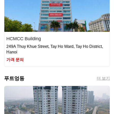
HCMCC Building
249A Thuy Khue Street, Tay Ho Ward, Tay Ho District,
Hanoi
가격 문의
푸트엉동
더 보기