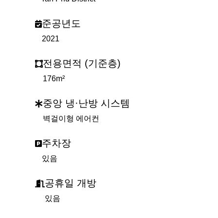
준공년도
2021
전용면적 (기준층)
176m²
중앙 냉·난방 시스템
벽걸이형 에어컨
주차장
있음
공휴일 개방
있음