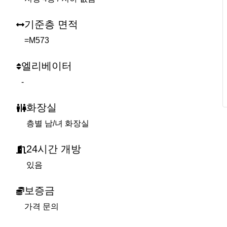
기준층 면적
=M573
엘리베이터
-
화장실
층별 남/녀 화장실
24시간 개방
있음
보증금
가격 문의