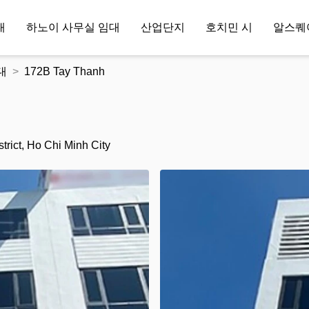
대
하노이 사무실 임대
산업단지
호치민 시
알스퀘
대
172B Tay Thanh
rict, Ho Chi Minh City