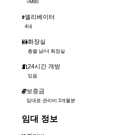
=M80
엘리베이터
4대
화장실
층별 남/녀 화장실
24시간 개방
있음
보증금
임대료·관리비 3개월분
임대 정보