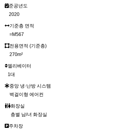
준공년도
2020
기준층 면적
=M567
전용면적 (기준층)
270m²
엘리베이터
1대
중앙 냉·난방 시스템
벽걸이형 에어컨
화장실
층별 남/녀 화장실
주차장