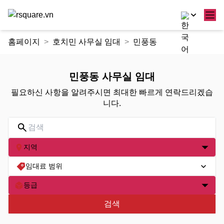
콘
홈페이지
호치민 사무실 임대
민풍동
텐
츠
로
민풍동 사무실 임대
건
필요하신 사항을 알려주시면 최대한 빠르게 연락드리겠습
너
니다.
뛰
기
지역
임대료 범위
등급
검색