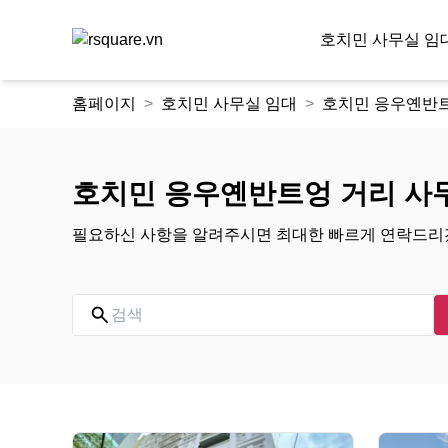
호치민 사무실 임
콘
홈페이지
호치민 사무실 임대
호치민 응우옌반트
텐
츠
로
건
호치민 응우옌반트엉 거리 사
너
뛰
필요하신 사항을 알려주시면 최대한 빠르게 연락드리
기