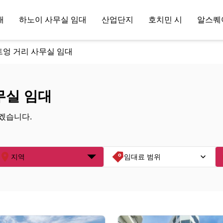
대
하노이 사무실 임대
산업단지
호치민 시
알스퀘
엉 거리 사무실 임대
무실 임대
겠습니다.
지역
임대료 범위