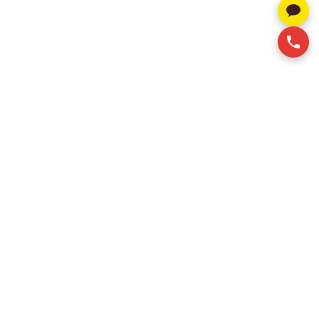
알스퀘어는 베트남 상업용 부동산 전문 컨설팅 기업으로, 오
피스 및 산업용 부동산 임대 서비스를 제공합니다. 고객이
최적의 임대 공간을 효율적이고 합리적인 비용으로 확보할
수 있도록 맞춤형 솔루션을 지원합니다.