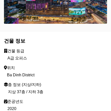
건물 정보
건물 등급
A급 오피스
위치
Ba Dinh District
층 정보 (지상/지하)
지상 37층 / 지하 3층
준공년도
2020