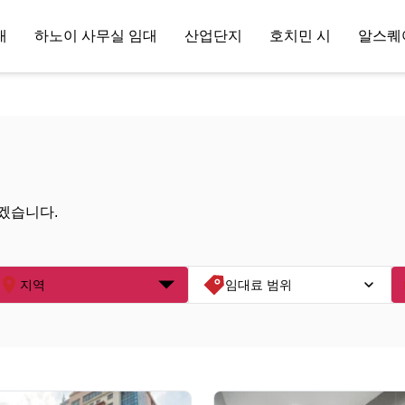
대
하노이 사무실 임대
산업단지
호치민 시
알스퀘
겠습니다.
지역
임대료 범위