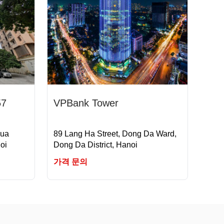
57
VPBank Tower
Dua
89 Lang Ha Street, Dong Da Ward,
oi
Dong Da District, Hanoi
가격 문의