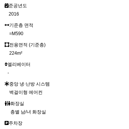
준공년도
2016
기준층 면적
=M590
전용면적 (기준층)
224m²
엘리베이터
-
중앙 냉·난방 시스템
벽걸이형 에어컨
화장실
층별 남/녀 화장실
주차장