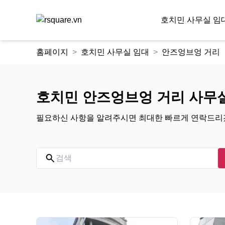
호치민 사무실 임
콘
홈페이지
호치민 사무실 임대
안즈엉브엉 거리
텐
츠
로
건
호치민 안즈엉브엉 거리 사무
너
뛰
필요하신 사항을 알려주시면 최대한 빠르게 연락드리
기