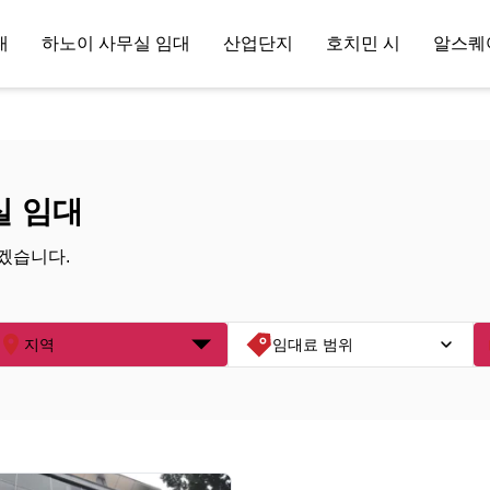
대
하노이 사무실 임대
산업단지
호치민 시
알스퀘
실 임대
겠습니다.
지역
임대료 범위