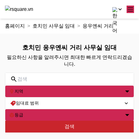
콘
홈페이지
호치민 사무실 임대
응우옌씨 거리
텐
츠
로
호치민 응우옌씨 거리 사무실 임대
건
필요하신 사항을 알려주시면 최대한 빠르게 연락드리겠습
너
니다.
뛰
기
지역
임대료 범위
등급
검색