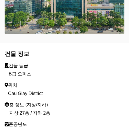
건물 정보
건물 등급
B급 오피스
위치
Cau Giay District
층 정보 (지상/지하)
지상 27층 / 지하 2층
준공년도