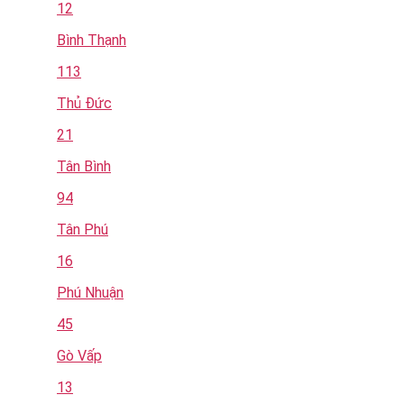
12
Bình Thạnh
113
Thủ Đức
21
Tân Bình
94
Tân Phú
16
Phú Nhuận
45
Gò Vấp
13