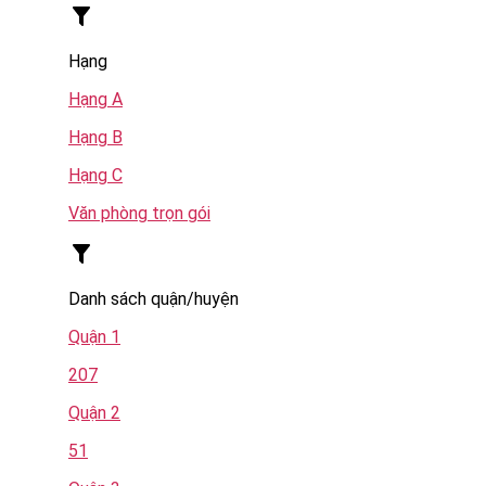
Hạng
Hạng A
Hạng B
Hạng C
Văn phòng trọn gói
Danh sách quận/huyện
Quận 1
207
Quận 2
51