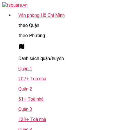
Chuyển
đến
Văn phòng Hồ Chí Minh
nội
dung
theo Quận
theo Phường
Danh sách quận/huyện
Quận 1
207+ Toà nhà
Quận 2
51+ Toà nhà
Quận 3
123+ Toà nhà
Quận 4