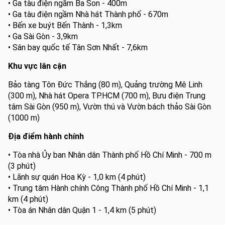
• Ga tàu điện ngầm Ba Son - 400m
• Ga tàu điện ngầm Nhà hát Thành phố - 670m
• Bến xe buýt Bến Thành - 1,3km
• Ga Sài Gòn - 3,9km
• Sân bay quốc tế Tân Sơn Nhất - 7,6km
Khu vực lân cận
Bảo tàng Tôn Đức Thắng (80 m), Quảng trường Mê Linh
(300 m), Nhà hát Opera TP.HCM (700 m), Bưu điện Trung
tâm Sài Gòn (950 m), Vườn thú và Vườn bách thảo Sài Gòn
(1000 m)
Địa điểm hành chính
• Tòa nhà Ủy ban Nhân dân Thành phố Hồ Chí Minh - 700 m
(3 phút)
• Lãnh sự quán Hoa Kỳ - 1,0 km (4 phút)
• Trung tâm Hành chính Công Thành phố Hồ Chí Minh - 1,1
km (4 phút)
• Tòa án Nhân dân Quận 1 - 1,4 km (5 phút)