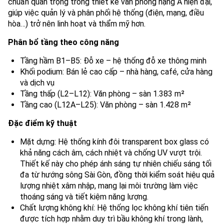
chuẩn quan trọng trong thiết kế văn phòng hạng A hiện đại,
giúp việc quản lý và phân phối hệ thống (điện, mạng, điều
hòa…) trở nên linh hoạt và thẩm mỹ hơn.
Phân bổ tầng theo công năng
Tầng hầm B1–B5: Đỗ xe – hệ thống đỗ xe thông minh
Khối podium: Bán lẻ cao cấp – nhà hàng, café, cửa hàng
và dịch vụ
Tầng thấp (L2–L12): Văn phòng – sàn 1.383 m²
Tầng cao (L12A–L25): Văn phòng – sàn 1.428 m²
Đặc điểm kỹ thuật
Mặt dựng: Hệ thống kính đôi transparent box glass có
khả năng cách âm, cách nhiệt và chống UV vượt trội.
Thiết kế này cho phép ánh sáng tự nhiên chiếu sáng tối
đa từ hướng sông Sài Gòn, đồng thời kiểm soát hiệu quả
lượng nhiệt xâm nhập, mang lại môi trường làm việc
thoáng sáng và tiết kiệm năng lượng.
Chất lượng không khí: Hệ thống lọc không khí tiên tiến
được tích hợp nhằm duy trì bầu không khí trong lành,