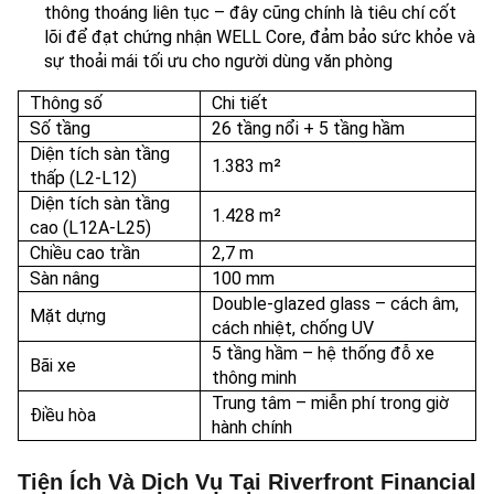
thông thoáng liên tục – đây cũng chính là tiêu chí cốt
lõi để đạt chứng nhận WELL Core, đảm bảo sức khỏe và
sự thoải mái tối ưu cho người dùng văn phòng
Thông số
Chi tiết
Số tầng
26 tầng nổi + 5 tầng hầm
Diện tích sàn tầng
1.383 m²
thấp (L2-L12)
Diện tích sàn tầng
1.428 m²
cao (L12A-L25)
Chiều cao trần
2,7 m
Sàn nâng
100 mm
Double-glazed glass – cách âm,
Mặt dựng
cách nhiệt, chống UV
5 tầng hầm – hệ thống đỗ xe
Bãi xe
thông minh
Trung tâm – miễn phí trong giờ
Điều hòa
hành chính
Tiện Ích Và Dịch Vụ Tại Riverfront Financial