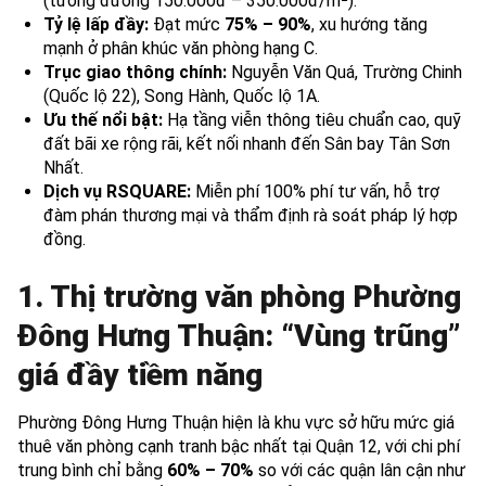
(tương đương 150.000đ – 350.000đ/m²).
Tỷ lệ lấp đầy:
Đạt mức
75% – 90%
, xu hướng tăng
mạnh ở phân khúc văn phòng hạng C.
Trục giao thông chính:
Nguyễn Văn Quá, Trường Chinh
(Quốc lộ 22), Song Hành, Quốc lộ 1A.
Ưu thế nổi bật:
Hạ tầng viễn thông tiêu chuẩn cao, quỹ
đất bãi xe rộng rãi, kết nối nhanh đến Sân bay Tân Sơn
Nhất.
Dịch vụ RSQUARE:
Miễn phí 100% phí tư vấn, hỗ trợ
đàm phán thương mại và thẩm định rà soát pháp lý hợp
đồng.
1. Thị trường văn phòng Phường
Đông Hưng Thuận: “Vùng trũng”
giá đầy tiềm năng
Phường Đông Hưng Thuận hiện là khu vực sở hữu mức giá
thuê văn phòng cạnh tranh bậc nhất tại Quận 12, với chi phí
trung bình chỉ bằng
60% – 70%
so với các quận lân cận như