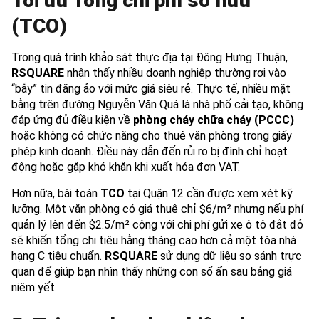
Tối ưu Tổng chi phí sở hữu
(TCO)
Trong quá trình khảo sát thực địa tại Đông Hưng Thuận,
RSQUARE
nhận thấy nhiều doanh nghiệp thường rơi vào
“bẫy” tin đăng ảo với mức giá siêu rẻ. Thực tế, nhiều mặt
bằng trên đường Nguyễn Văn Quá là nhà phố cải tạo, không
đáp ứng đủ điều kiện về
phòng cháy chữa cháy (PCCC)
hoặc không có chức năng cho thuê văn phòng trong giấy
phép kinh doanh. Điều này dẫn đến rủi ro bị đình chỉ hoạt
động hoặc gặp khó khăn khi xuất hóa đơn VAT.
Hơn nữa, bài toán
TCO
tại Quận 12 cần được xem xét kỹ
lưỡng. Một văn phòng có giá thuê chỉ $6/m² nhưng nếu phí
quản lý lên đến $2.5/m² cộng với chi phí gửi xe ô tô đắt đỏ
sẽ khiến tổng chi tiêu hằng tháng cao hơn cả một tòa nhà
hạng C tiêu chuẩn.
RSQUARE
sử dụng dữ liệu so sánh trực
quan để giúp bạn nhìn thấy những con số ẩn sau bảng giá
niêm yết.