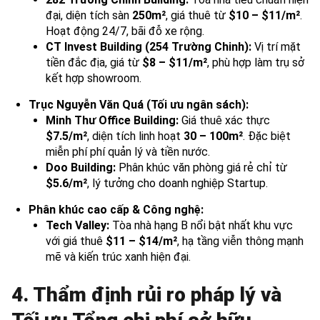
đại, diện tích sàn
250m²
, giá thuê từ
$10 – $11/m²
.
Hoạt động 24/7, bãi đỗ xe rộng.
CT Invest Building (254 Trường Chinh):
Vị trí mặt
tiền đắc địa, giá từ
$8 – $11/m²
, phù hợp làm trụ sở
kết hợp showroom.
Trục Nguyễn Văn Quá (Tối ưu ngân sách):
Minh Thư Office Building:
Giá thuê xác thực
$7.5/m²
, diện tích linh hoạt
30 – 100m²
. Đặc biệt
miễn phí phí quản lý và tiền nước.
Doo Building:
Phân khúc văn phòng giá rẻ chỉ từ
$5.6/m²
, lý tưởng cho doanh nghiệp Startup.
Phân khúc cao cấp & Công nghệ:
Tech Valley:
Tòa nhà hạng B nổi bật nhất khu vực
với giá thuê
$11 – $14/m²
, hạ tầng viễn thông mạnh
mẽ và kiến trúc xanh hiện đại.
4. Thẩm định rủi ro pháp lý và