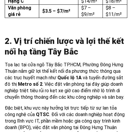
Hạng C
$14/m²
$18/m²
Văn phòng
$7 –
$8 –
$3.5 – $7/m²
giá rẻ
$9/m²
$11/m²
2. Vị trí chiến lược và lợi thế kết
nối hạ tầng Tây Bắc
Tọa lạc tại cửa ngõ Tây Bắc TP.HCM, Phường Đông Hưng
Thuận nắm giữ lợi thế kết nối đa phương thức thông qua
các trục huyết mạch như
Quốc lộ 1A
và tuyến đường sắt
đô thị
Metro số 2
. Việc đặt văn phòng tại đây giúp doanh
nghiệp triệt tiêu rủi ro kẹt xe giờ cao điểm nhờ lộ trình di
chuyển thông thoáng đến các khu công nghiệp và sân bay.
Đặc biệt, khu vực này hưởng lợi trực tiếp từ sự lan tỏa
công nghệ của
QTSC
. Đối với các doanh nghiệp hoạt động
trong lĩnh vực IT, phần mềm hoặc gia công quy trình kinh
doanh (BPO), việc đặt văn phòng tại Đông Hưng Thuận