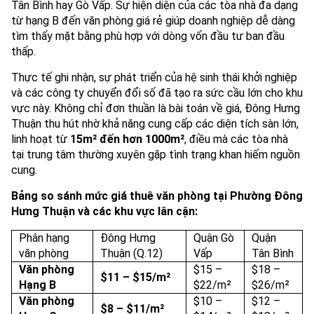
Tân Bình hay Gò Vấp. Sự hiện diện của các tòa nhà đa dạng
từ hạng B đến văn phòng giá rẻ giúp doanh nghiệp dễ dàng
tìm thấy mặt bằng phù hợp với dòng vốn đầu tư ban đầu
thấp.
Thực tế ghi nhận, sự phát triển của hệ sinh thái khởi nghiệp
và các công ty chuyển đổi số đã tạo ra sức cầu lớn cho khu
vực này. Không chỉ đơn thuần là bài toán về giá, Đông Hưng
Thuận thu hút nhờ khả năng cung cấp các diện tích sàn lớn,
linh hoạt từ
15m² đến hơn 1000m²
, điều mà các tòa nhà
tại trung tâm thường xuyên gặp tình trạng khan hiếm nguồn
cung.
Bảng so sánh mức giá thuê văn phòng tại Phường Đông
Hưng Thuận và các khu vực lân cận:
Phân hạng
Đông Hưng
Quận Gò
Quận
văn phòng
Thuận (Q.12)
Vấp
Tân Bình
Văn phòng
$15 –
$18 –
$11 – $15/m²
Hạng B
$22/m²
$26/m²
Văn phòng
$10 –
$12 –
$8 – $11/m²