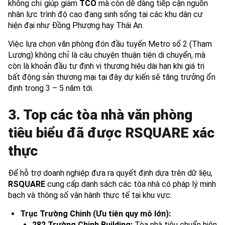
không chỉ giúp giảm
TCO
mà còn dễ dàng tiếp cận nguồn
nhân lực trình độ cao đang sinh sống tại các khu dân cư
hiện đại như Đồng Phượng hay Thái An.
Việc lựa chọn văn phòng đón đầu tuyến Metro số 2 (Tham
Lương) không chỉ là câu chuyện thuận tiện di chuyển, mà
còn là khoản đầu tư định vị thương hiệu dài hạn khi giá trị
bất động sản thương mại tại đây dự kiến sẽ tăng trưởng ổn
định trong 3 – 5 năm tới.
3. Top các tòa nhà văn phòng
tiêu biểu đã được RSQUARE xác
thực
Để hỗ trợ doanh nghiệp đưa ra quyết định dựa trên dữ liệu,
RSQUARE
cung cấp danh sách các tòa nhà có pháp lý minh
bạch và thông số vận hành thực tế tại khu vực:
Trục Trường Chinh (Ưu tiên quy mô lớn):
282 Trường Chinh Building:
Tòa nhà tiêu chuẩn hiện