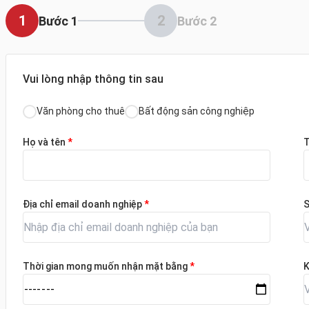
1
2
Bước 1
Bước 2
Vui lòng nhập thông tin sau
Văn phòng cho thuê
Bất động sản công nghiệp
Họ và tên
*
T
Địa chỉ email doanh nghiệp
*
S
Thời gian mong muốn nhận mặt bằng
*
K