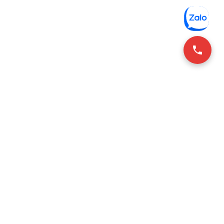
CONTACT INFO
+84-28-3636-9641 (Vie/Eng)
 phòng Hồ Chí Minh
+84 2-6925-3298 (한국어)
 phòng Hà Nội