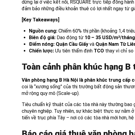
dừng lại ở việc kết nối, RSQUARE trực tiếp đồng hành
đảm bảo những điều khoản thuê có lợi nhất ngay từ gi
[Key Takeaways]
Nguồn cung:
Chiếm 60% thị phần (khoảng 1,4 triệu
Biên độ giá:
Dao động từ
10 – 35 USD/m²/tháng
Điểm nóng:
Quận Cầu Giấy
và
Quận Nam Từ Li
Chiến lược:
Ưu tiên thẩm định
TCO
thay vì chỉ so
Toàn cảnh phân khúc hạng B t
Văn phòng hạng B Hà Nội là phân khúc trung cấp c
coi là “xương sống” của thị trường bất động sản thư
mở rộng quy mô (Scale-up).
Tiêu chuẩn kỹ thuật của các tòa nhà này thường bao 
chuyên nghiệp. Tuy nhiên, sự khác biệt thực sự nằm ở 
tiến về trục phía Tây – nơi có các tòa nhà mới hơn, h
Báo cáo giá thuê văn phòng h