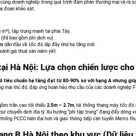
 cùng doanh nghiệp trong quá trình đàm phán thương mại và rà so
ai đoạn khảo sát.
 m²), tập trung mạnh tại phía Tây.
(đã bao gồm phí dịch vụ).
êm
dẫn đầu về tốc độ lấp đầy nhờ hạ tầng mới.
 sánh giá thuê sàn niêm yết.
ại Hà Nội: Lựa chọn chiến lược cho
ó tiêu chuẩn hạ tầng đạt từ 80-90% so với hạng A nhưng giú
ơng mại thủ đô, đáp ứng hoàn hảo nhu cầu của các doanh nghiệp 
gồm trần cao tối thiểu
2.5m – 2.7m
, hệ thống thang máy tốc độ 
sự chuyển dịch địa lý. Xu hướng “phi tập trung” đang đẩy dòng v
ệ thống PCCC hiện đại hơn và giao thông tiếp cận tuyến Metro thu
ạng B Hà Nội theo khu vực (Dữ liệu