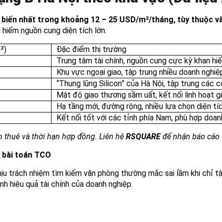
biến nhất trong khoảng 12 – 25 USD/m²/tháng, tùy thuộc vào 
 hiếm nguồn cung diện tích lớn.
²)
Đặc điểm thị trường
Trung tâm tài chính, nguồn cung cực kỳ khan hiế
Khu vực ngoại giao, tập trung nhiều doanh nghi
“Thung lũng Silicon” của Hà Nội, tập trung các c
Mật độ giao thương sầm uất, kết nối linh hoạt g
Hạ tầng mới, đường rộng, nhiều lựa chọn diện tí
Kết nối tốt với các tỉnh phía Nam, phù hợp doan
ch thuê và thời hạn hợp đồng. Liên hệ
RSQUARE
để nhận báo cáo c
t bài toán TCO
chịu trách nhiệm tìm kiếm văn phòng thường mắc sai lầm khi chỉ 
nh hiệu quả tài chính của doanh nghiệp.