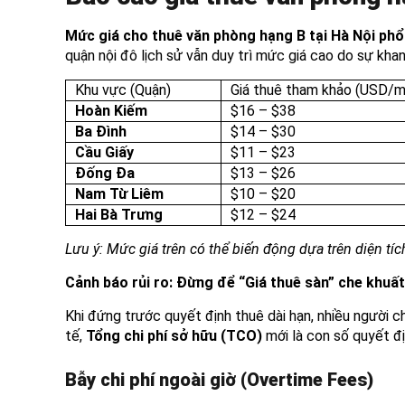
Mức giá cho thuê văn phòng hạng B tại Hà Nội phổ 
quận nội đô lịch sử vẫn duy trì mức giá cao do sự khan
Khu vực (Quận)
Giá thuê tham khảo (USD/m
Hoàn Kiếm
$16 – $38
Ba Đình
$14 – $30
Cầu Giấy
$11 – $23
Đống Đa
$13 – $26
Nam Từ Liêm
$10 – $20
Hai Bà Trưng
$12 – $24
Lưu ý: Mức giá trên có thể biến động dựa trên diện tí
Cảnh báo rủi ro: Đừng để “Giá thuê sàn” che khuấ
Khi đứng trước quyết định thuê dài hạn, nhiều người 
tế,
Tổng chi phí sở hữu (TCO)
mới là con số quyết đị
Bẫy chi phí ngoài giờ (Overtime Fees)