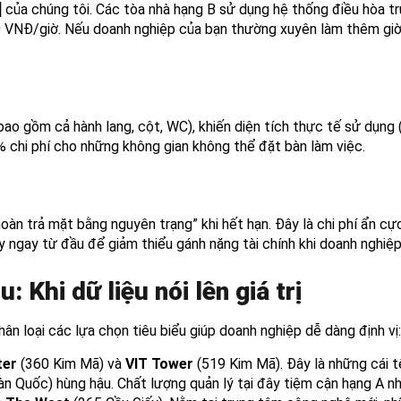
]
của chúng tôi. Các tòa nhà hạng B sử dụng hệ thống điều hòa tr
0 VNĐ/giờ. Nếu doanh nghiệp của bạn thường xuyên làm thêm giờ,
bao gồm cả hành lang, cột, WC), khiến diện tích thực tế sử dụng 
% chi phí cho những không gian không thể đặt bàn làm việc.
n trả mặt bằng nguyên trạng” khi hết hạn. Đây là chi phí ẩn cực 
y ngay từ đầu để giảm thiểu gánh nặng tài chính khi doanh nghiệp 
: Khi dữ liệu nói lên giá trị
ân loại các lựa chọn tiêu biểu giúp doanh nghiệp dễ dàng định vị:
ter
(360 Kim Mã) và
VIT Tower
(519 Kim Mã). Đây là những cái t
n Quốc) hùng hậu. Chất lượng quản lý tại đây tiệm cận hạng A n