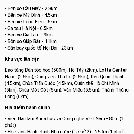
• Bến xe Cầu Giấy - 2,8km
• Bến xe Mỹ Đình - 4,5km
• Bến xe Long Biên - 6km
• Ga tàu Hà Nội - 6,5km
• Bến xe Gia Lâm - 9km
• Bến xe Giáp Bát - 11km
• Sân bay quốc tế Nội Bài - 23km
Khu vực lân cận
Bảo tàng Dân tộc học (500m), Hồ Tây (2km), Lotte Center
Hanoi (2.5km), Công viên Thu Lê (2.5km), Đền Quan Thánh
(4.5km), Chùa Trấn Quốc (4.5km), Quần thể Hồ Chí Minh
(5km), Chùa Một Cột (5km), Văn Miếu (5.5km), Thành Thăng
Long (6km)
Địa điểm hành chính
• Viện Hàn lâm Khoa học và Công nghệ Việt Nam - 80m (1
phút)
• Học viện Hành chính Nhà nước (Cơ sở 2) - 250m (1 phút)