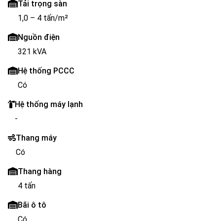
Tải trọng sàn
1,0 – 4 tấn/m²
Nguồn điện
321 kVA
Hệ thống PCCC
Có
Hệ thống máy lạnh
-
Thang máy
Có
Thang hàng
4 tấn
Bãi ô tô
Có