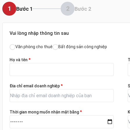
1
2
Bước 1
Bước 2
Vui lòng nhập thông tin sau
Văn phòng cho thuê
Bất động sản công nghiệp
Họ và tên
*
T
Địa chỉ email doanh nghiệp
*
S
Thời gian mong muốn nhận mặt bằng
*
K