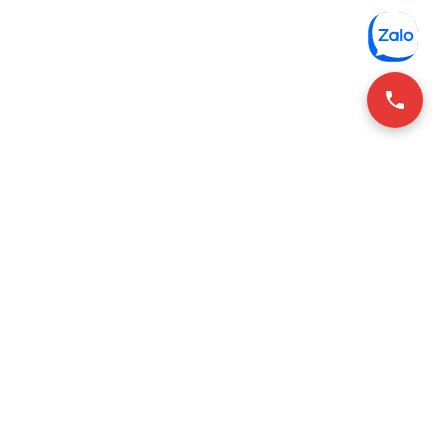
CONTACT INFO
+84-28-3636-9641 (Vie/Eng)
 phòng Hồ Chí Minh
+84 2-6925-3298 (한국어)
 phòng Hà Nội