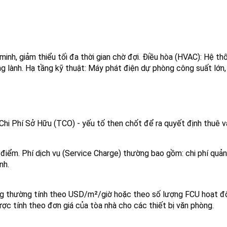
h, giảm thiểu tối đa thời gian chờ đợi. Điều hòa (HVAC): Hệ thốn
ng lành. Hạ tầng kỹ thuật: Máy phát điện dự phòng công suất lớn,
i Phí Sở Hữu (TCO) - yếu tố then chốt để ra quyết định thuê v
ời điểm. Phí dịch vụ (Service Charge) thường bao gồm: chi phí quản
nh.
hông thường tính theo USD/m²/giờ hoặc theo số lượng FCU hoạt đ
ược tính theo đơn giá của tòa nhà cho các thiết bị văn phòng.