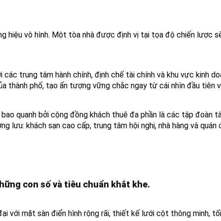
ương hiệu vô hình. Một tòa nhà được định vị tại tọa độ chiến lược
i các trung tâm hành chính, định chế tài chính và khu vực kinh d
a thành phố, tạo ấn tượng vững chắc ngay từ cái nhìn đầu tiên v
c bao quanh bởi cộng đồng khách thuê đa phần là các tập đoàn tà
ợng lưu: khách sạn cao cấp, trung tâm hội nghị, nhà hàng và quán
ững con số và tiêu chuẩn khắt khe.
i với mặt sàn điển hình rộng rãi, thiết kế lưới cột thông minh, tố