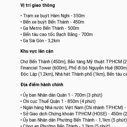
Vị trí giao thông
• Trạm xe buýt Hàm Nghi - 350m
• Bến xe buýt Bến Thành - 450m
• Ga Metro Bến Thành - 500m
• Bến tàu cao tốc Bạch Đằng - 700m
• Ga Sài Gòn - 3,2km
Khu vực lân cận
Chợ Bến Thành (450m), Bảo tàng Mỹ thuật TP.HCM (2
Financial Tower (600m), Phố đi bộ Nguyễn Huệ (800m)
Độc Lập (1.2km), Nhà hát Thành phố (1km), Bến tàu 
Địa điểm hành chính
• Ủy ban Nhân dân Quận 1 - 700m (3 phút)
• Chi cục Thuế Quận 1 - 850m (4 phút)
• Ngân hàng Nhà nước Việt Nam (Chi nhánh TP.HCM) -
• Sở Giao dịch Chứng khoán TP.HCM (HOSE) - 450m (2
• Ủy ban Nhân dân Phường Bến Thành - 1,1km (5 phút)
• Công an Phường Bến Thành - 1,2km (5 phút)