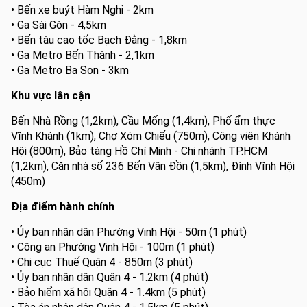
• Bến xe buýt Hàm Nghi - 2km
• Ga Sài Gòn - 4,5km
• Bến tàu cao tốc Bạch Đằng - 1,8km
• Ga Metro Bến Thành - 2,1km
• Ga Metro Ba Son - 3km
Khu vực lân cận
Bến Nhà Rồng (1,2km), Cầu Mống (1,4km), Phố ẩm thực
Vĩnh Khánh (1km), Chợ Xóm Chiếu (750m), Công viên Khánh
Hội (800m), Bảo tàng Hồ Chí Minh - Chi nhánh TP.HCM
(1,2km), Căn nhà số 236 Bến Vân Đồn (1,5km), Đình Vĩnh Hội
(450m)
Địa điểm hành chính
• Ủy ban nhân dân Phường Vinh Hội - 50m (1 phút)
• Công an Phường Vinh Hội - 100m (1 phút)
• Chi cục Thuế Quận 4 - 850m (3 phút)
• Ủy ban nhân dân Quận 4 - 1.2km (4 phút)
• Bảo hiểm xã hội Quận 4 - 1.4km (5 phút)